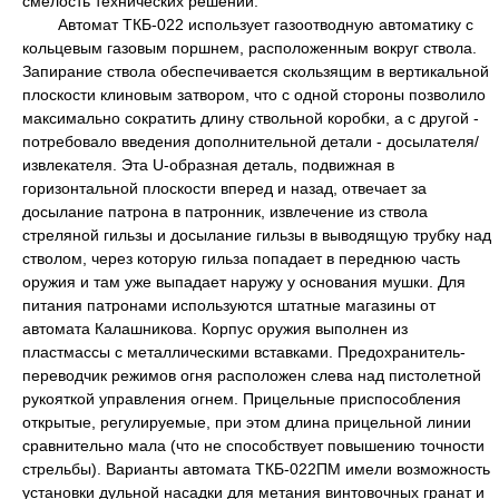
смелость технических решений.
Автомат ТКБ-022 использует газоотводную автоматику с
кольцевым газовым поршнем, расположенным вокруг ствола.
Запирание ствола обеспечивается скользящим в вертикальной
плоскости клиновым затвором, что с одной стороны позволило
максимально сократить длину ствольной коробки, а с другой -
потребовало введения дополнительной детали - досылателя/
извлекателя. Эта U-образная деталь, подвижная в
горизонтальной плоскости вперед и назад, отвечает за
досылание патрона в патронник, извлечение из ствола
стреляной гильзы и досылание гильзы в выводящую трубку над
стволом, через которую гильза попадает в переднюю часть
оружия и там уже выпадает наружу у основания мушки. Для
питания патронами используются штатные магазины от
автомата Калашникова. Корпус оружия выполнен из
пластмассы с металлическими вставками. Предохранитель-
переводчик режимов огня расположен слева над пистолетной
рукояткой управления огнем. Прицельные приспособления
открытые, регулируемые, при этом длина прицельной линии
сравнительно мала (что не способствует повышению точности
стрельбы). Варианты автомата ТКБ-022ПМ имели возможность
установки дульной насадки для метания винтовочных гранат и