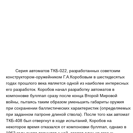
Серия автоматов ТКБ-022, разработанных советским
конструктором-оружейником Г.А.Коробовым в шестидесятых
годах прошлого века является одной из наиболее интересных
его разработок. Коробов начал разработку автоматов в
компоновке буллпап сразу после конца Второй Мировой
войны, пытаясь таким образом уменьшить габариты оружия
при сохранении баллистических характеристик (определяемых
при заданном патроне длиной ствола). После того как автомат
ТКБ-408 был отвергнут в ходе испытаний, Коробов на
некоторое время отказался от компоновки буллпап, однако в
1962 году снова вернулся к ней. создав один из самых