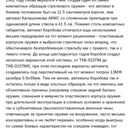
компактных образцов стрелкового оружия - его автомат в
боевом положении был на 11.5 сантиметров короче, чем
автомат Калашникова АКМС со сложенным прикладом при
одинаковой длине ствола в 41.5 см. Помимо столь компактных
габаритов, автомат Коробова отличался еще несколькими
весьма передовыми на тот момент решениями - пластиковым
корпусом оружия и выбросом стреляных гильз вперед, что
обеспечивало безпроблемную стрельбу как с правого, так и с
левого плеча. До конца шестидесятых годов Коробов создал
несколько вариантов этой системы, от ТКБ-022ПМ до
ТКБ-022ПМ5, при этом последние варианты автомата
создавались под перспективный на тот момент патрон 13МЖ
калибра 5.6х39мм. Тем не менее, автоматы Коробова так и
остались только в виде опытных образцов, на что имелись как
объективные причины (например слишком задний баланс
оружия, сомнения в живучести пластикового корпуса оружия
при длительной эксплуатации в сложных условиях и хранении)
так и субъективные (высокопоставленные военные чины,
отвечающие за принятие оружие на вооружение, часто весьма
консервативны и не любят перемен, особенно когда выигрыш
по сумме боевых характеристик не слишком очевиден; тот